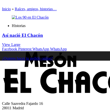
Inicio
»
Raíces, amigos, historias…
Historias
Así nació El Chacón
View Large
Facebook
Pinterest
WhatsApp
WhatsApp
¿Quieres hacer tu pedido online?
Calle Saavedra Fajardo 16
28011 Madrid