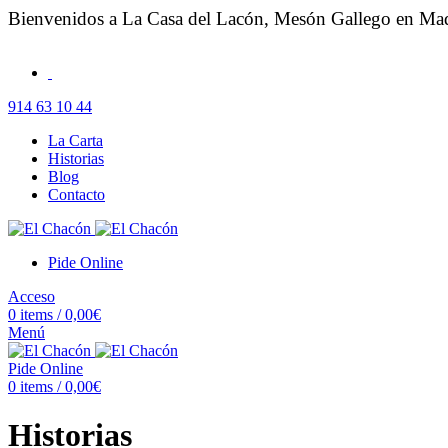
Bienvenidos a La Casa del Lacón, Mesón Gallego en Ma
914 63 10 44
La Carta
Historias
Blog
Contacto
Pide Online
Acceso
0
items
/
0,00
€
Menú
Pide Online
0
items
/
0,00
€
Historias